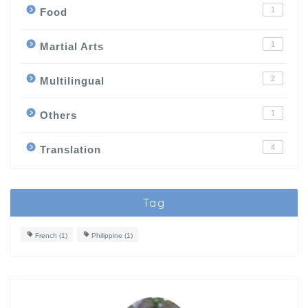
1
Food
1
Martial Arts
2
Multilingual
1
Others
4
Translation
Tag
French
(1)
Philippine
(1)