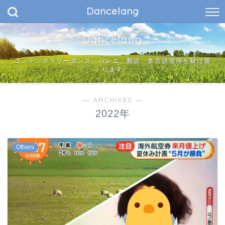
Dancelang
Dancelang
コンテンポラリーダンス、バレエ、翻訳、多言語習得を駆け巡
ります
― ARCHIVES ―
2022年
Others